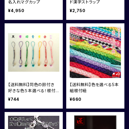
名入れマグカップ
ド漢字ストラップ
¥4,950
¥2,750
【送料無料】同色の鈴付き
【送料無料】色を選べる5本
好きな色５本選べる！根付
組根付紐
紐
¥744
¥660