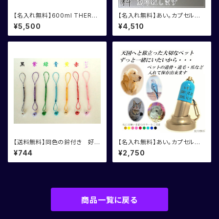
【名入れ無料】600ml THERM
【名入れ無料】あい。カプセル
OS サーモス ジョッキ
遺骨カプセル 2個組 お得な
¥5,500
¥4,510
セット割引
【送料無料】同色の鈴付き 好き
【名入れ無料】あい。カプセル
な色５本選べる！根付紐
遺骨カプセル 台付
¥744
¥2,750
商品一覧に戻る