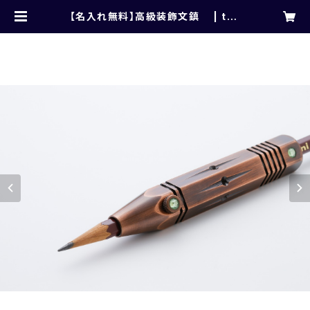
【名入れ無料】高級装飾文鎮 | tak
ase1982