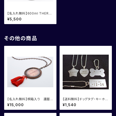
【名入れ無料】600ml THERM
OS サーモス ジョッキ
¥5,500
その他の商品
【名入れ無料】桐箱入り 還暦御
【送料無料】ドッグタグ・キーホル
祝記念メダル
ダー
¥15,000
¥1,540