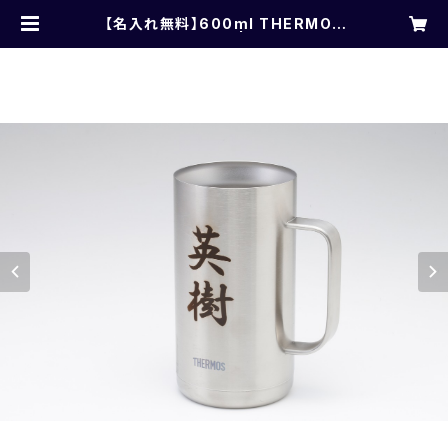
【名入れ無料】600ml THERMOS
サーモス ジョッキ | takase1982