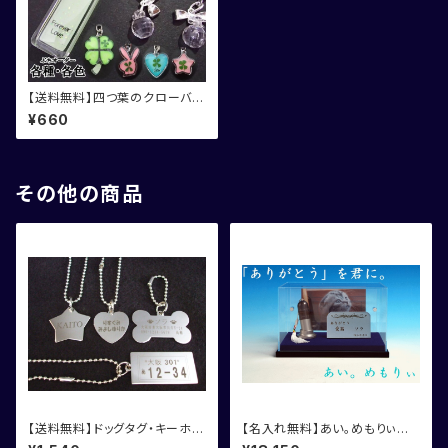
【送料無料】四つ葉のクローバー
ストラップ
¥660
その他の商品
【送料無料】ドッグタグ・キーホル
【名入れ無料】あい。めもりぃ
ダー
ペット用メモリアル4点セット