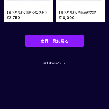
【名入れ無料】般若心経 ストラッ
【名入れ無料】高級装飾文鎮
プ
¥2,750
¥10,000
商品一覧に戻る
© takase1982