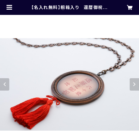
【名入れ無料】桐箱入り 還暦御祝記
念メダル | takase1982