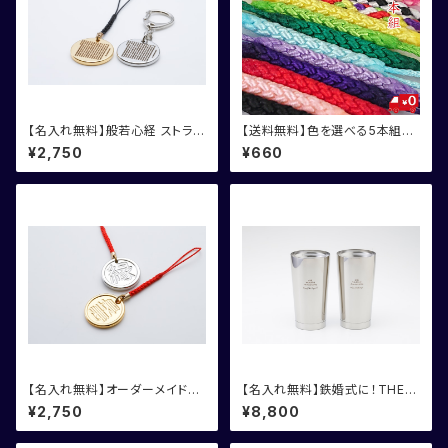
【名入れ無料】般若心経 ストラッ
【送料無料】色を選べる5本組根
プ
付紐
¥2,750
¥660
【名入れ無料】オーダーメイド漢
【名入れ無料】鉄婚式に！THER
字ストラップ
MOS サーモス タンブラー
¥2,750
¥8,800
2個組