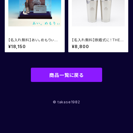
【名入れ無料】あい。めもりぃ
【名入れ無料】鉄婚式に！THER
ペット用メモリアル4点セット
MOS サーモス タンブラー
¥18,150
¥8,800
2個組
商品一覧に戻る
© takase1982