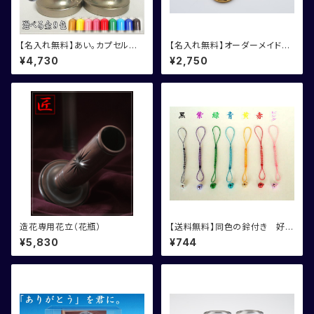
【名入れ無料】あい。カプセル
【名入れ無料】オーダーメイド漢
遺骨カプセル 台付 2個セット
字ストラップ
¥4,730
¥2,750
造花専用花立（花瓶）
【送料無料】同色の鈴付き 好き
な色５本選べる！根付紐
¥5,830
¥744