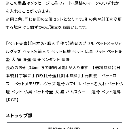
※この商品はメッセージに星・ハート・足跡のマークのいずれか
を入れることができます。
※同じ色、同じ刻印の２個セットとなります。別の色や刻印を変更
する場合は１個ずつのご注文をお願いします。
【ペット骨壷】【日本製・職人手作り】遺骨カプセル ペットメモリア
ルグッズ ペット名前入り ペット仏壇 ペット 仏具 セット ペット骨
壷 犬 猫 骨壷 遺骨ペンダント 遺骨
長めのお骨（34mmまで収納可能）が入ります 【送料無料】【日
本製】【丁寧に手作り】【骨壷】【刻印無料】手元供養 ペットロ
ス ペットメモリアルグッズ 遺骨カプセル ペット名入れ ペット仏
壇 ペット 仏具 ペット骨壷 犬 猫 ハムスター 遺骨 ペット遺碑
【RCP】
ストラップ部