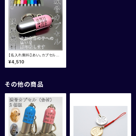
【名入れ無料】あい。カプセル
遺骨カプセル 2個組 お得な
¥4,510
セット割引
その他の商品