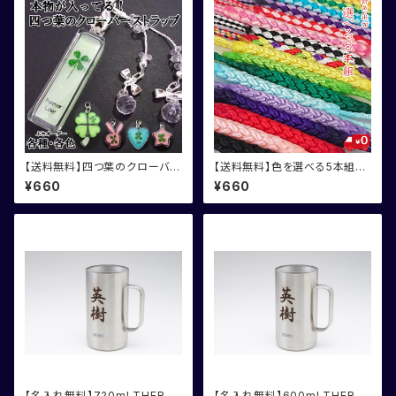
【送料無料】四つ葉のクローバー
【送料無料】色を選べる5本組根
ストラップ
付紐
¥660
¥660
【名入れ無料】720ml THERM
【名入れ無料】600ml THERM