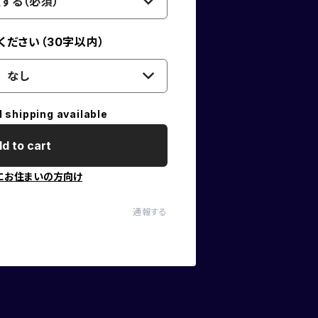
する（必須）
ださい（30字以内）
なし
l shipping available
d to cart
にお住まいの方向け
通報する